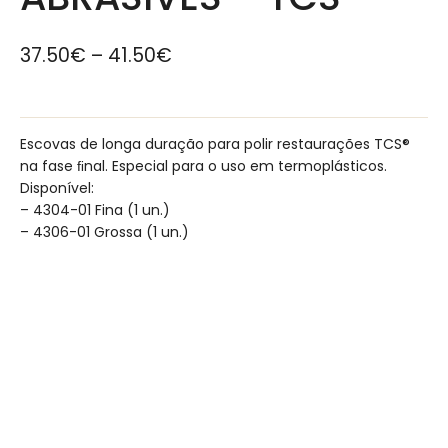
37.50
€
–
41.50
€
Escovas de longa duração para polir restaurações TCS®
na fase ﬁnal. Especial para o uso em termoplásticos.
Disponível:
– 4304-01 Fina (1 un.)
– 4306-01 Grossa (1 un.)