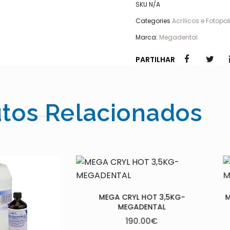
SKU
N/A
Categories
Acrílicos e Fotopo
Marca:
Megadental
PARTILHAR
tos Relacionados
CRYL HOT 3,5KG-
MEGA CRYL HOT 1KG- MEGADENTA
EGADENTAL
59.00
€
190.00
€