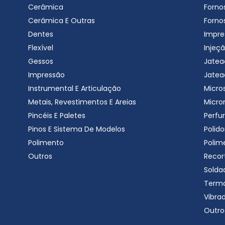
Cerâmica
Forno
Cerâmica E Outras
Forno
Dentes
Impre
Flexível
Injeçã
Gessos
Jatea
Impressão
Jatea
Instrumental E Articulação
Micro
Metais, Revestimentos E Areias
Micro
Pincéis E Paletes
Perfu
Pinos E Sistema De Modelos
Polido
Polimento
Polim
Outros
Recor
Solda
Term
Vibra
Outro