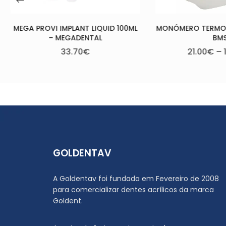
100ML
MONÓMERO TERMOPOLIMERIZÁVEL –
BMS
21.00
€
–
118.00
€
GOLDENTAV
A Goldentav foi fundada em Fevereiro de 2008
para comercializar dentes acrílicos da marca
Goldent.