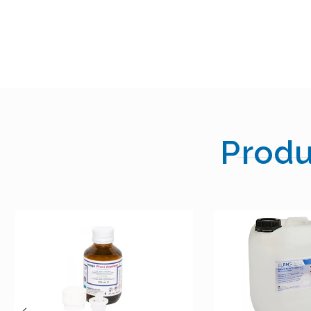
Produ
MEGA 
M