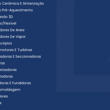
s Cerâmica E Sinterização
s Pré-Aquecimento
ssão 3D
o/Flexível
dores De Areia
dores De Vapor
scópios
motores E Turbinas
radoras E Seccionadoras
ras
erizadoras
tadoras
doras E Fundidoras
omoldagem
dores
s