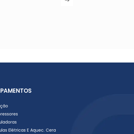
182.00
€
IPAMENTOS
ação
ressores
uladoras
las Elétricas E Aquec. Cera