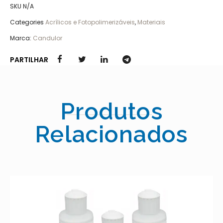
SKU
N/A
Categories
Acrílicos e Fotopolimerizáveis
,
Materiais
Marca:
Candulor
PARTILHAR
Produtos
Relacionados
MEGA CRYL GINGIVA – MEGAD
20.00
€