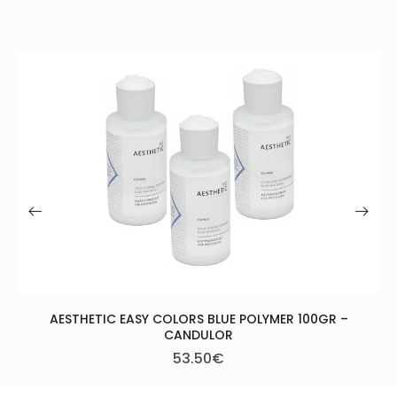
X PLEX POLYME
129.0
 BLUE POLYMER 100GR –
ULOR
50
€