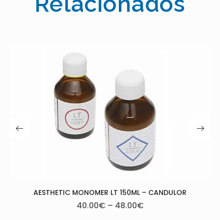
Relacionados
MEGA CREATIV + GINGIVA L
20.00
€
150ML – CANDULOR
.00
€