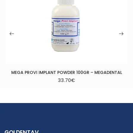
4
LANT POWDER 100GR – MEGADENTAL
33.70
€
GOLDENTAV