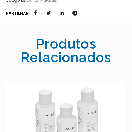
Categories
Dentes
,
Materiais
PARTILHAR
Produtos
Relacionados
MEGA CRYL GINGIVA –
20.00
€