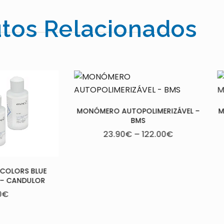
tos Relacionados
ÓMERO AUTOPOLIMERIZÁVEL –
MEGA CRYL HOT 7KG- MEG
BMS
357.00
€
23.90
€
–
122.00
€