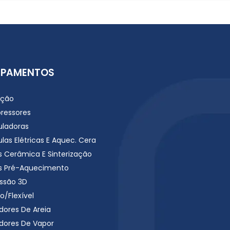
IPAMENTOS
ação
ressores
uladoras
las Elétricas E Aquec. Cera
s Cerâmica E Sinterização
s Pré-Aquecimento
ssão 3D
o/Flexível
dores De Areia
dores De Vapor