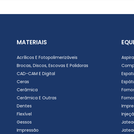
MATERIAIS
EQU
Acrílicos E Fotopolimerizáveis
Aspir
Brocas, Discos, Escovas E Polidoras
Comp
CAD-CAM E Digital
Espat
Ceras
Espátu
Cerâmica
Forno
Cerâmica E Outras
Forno
Dentes
Impre
Flexível
Injeçã
Gessos
Jatea
Impressão
Jatea