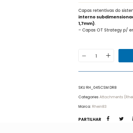
Capas retentivas do sist
interno subdimensionad
1,7mm)
.
– Capas OT Strategy p/ e
SKU
RH_045CSM DR8
Categories
Attachments (Rhe
Marca:
Rhein83
PARTILHAR