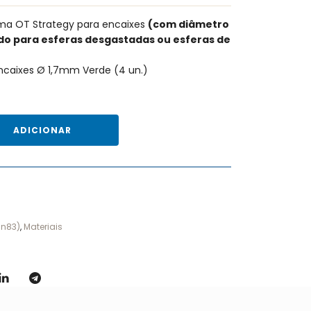
ema OT Strategy para encaixes
(com diâmetro
o para esferas desgastadas ou esferas de
ncaixes Ø 1,7mm Verde (4 un.)
ADICIONAR
in83)
,
Materiais