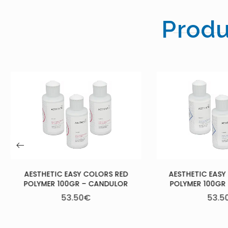
Produ
MON
OLORS RED
AESTHETIC EASY COLORS BLUE
 CANDULOR
POLYMER 100GR – CANDULOR
53.50
€