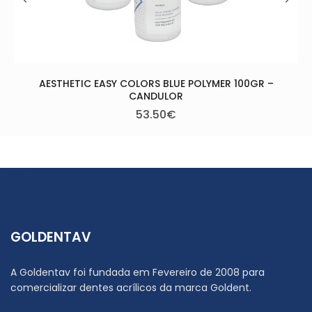
YMER 100GR –
GOLDENTAV
A Goldentav foi fundada em Fevereiro de 2008 para
comercializar dentes acrílicos da marca Goldent.