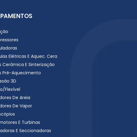
IPAMENTOS
ação
ressores
uladoras
las Elétricas E Aquec. Cera
s Cerâmica E Sinterização
s Pré-Aquecimento
ssão 3D
o/Flexível
dores De Areia
dores De Vapor
scópios
motores E Turbinas
radoras E Seccionadoras