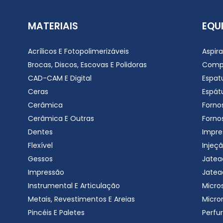
MATERIAIS
EQU
Acrílicos E Fotopolimerizáveis
Aspir
Brocas, Discos, Escovas E Polidoras
Comp
CAD-CAM E Digital
Espat
Ceras
Espátu
Cerâmica
Forno
Cerâmica E Outras
Forno
Dentes
Impre
Flexível
Injeçã
Gessos
Jatea
Impressão
Jatea
Instrumental E Articulação
Micro
Metais, Revestimentos E Areias
Micro
Pincéis E Paletes
Perfu