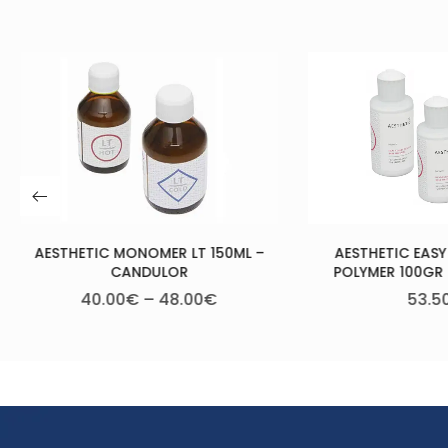
MEGA
0ML –
AESTHETIC EASY COLORS RED
POLYMER 100GR – CANDULOR
53.50
€