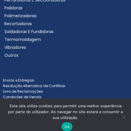
Perfuradoras E Seccionadoras
Polidoras
Polimerizadoras
Recortadoras
Soldadoras E Fundidoras
Termomoldagem
Vibradores
Outros
Envios e Entregas
Resolução Alternativa de Conflitos
Livro de Reclamações
Condições de Venda
Este site utiliza cookies para permitir uma melhor experiência
por parte do utilizador. Ao navegar no site estará a consentir a
sua utilização.
Todos os direitos reservados © Goldentav 2025 - Desenvolvido por
B
Ok
Orange Agency