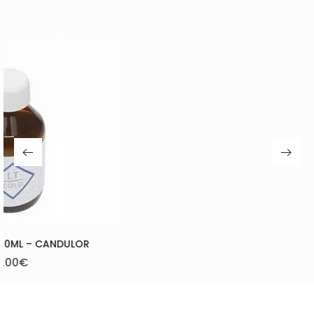
X PLEX MONOMER- CANDULOR
112.50
€
–
120.00
€