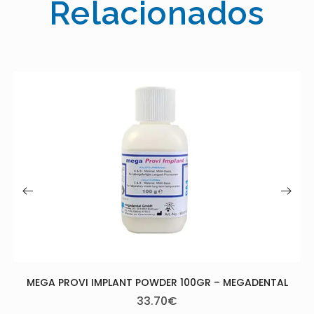
Relacionados
AESTHETIC EASY COLORS BLUE PO
CANDULOR
53.50
€
0GR – MEGADENTAL