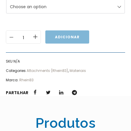
Choose an option
ADICIONAR
SKU
N/A
Categories
Attachments (Rhein83)
,
Materiais
Marca:
Rhein83
PARTILHAR
Produtos