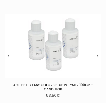
MEGA CRYL HOT+DON – MEGAD
28.00
€
–
45.00
€
YMER 100GR –