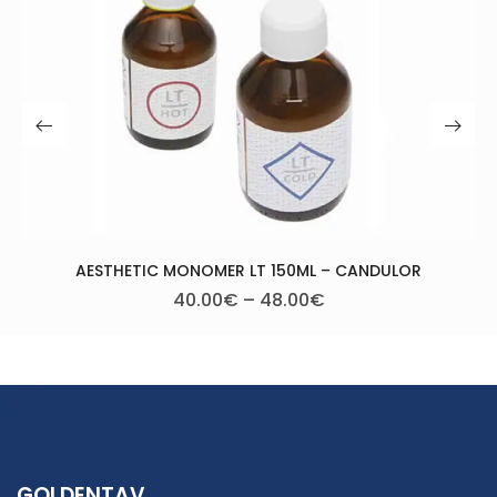
AESTHETIC EASY COLORS RED
CANDULOR
53.50
€
150ML – CANDULOR
.00
€
GOLDENTAV