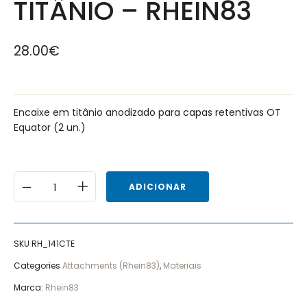
TITÂNIO – RHEIN83
28.00
€
Encaixe em titânio anodizado para capas retentivas OT
Equator (2 un.)
ADICIONAR
SKU
RH_141CTE
Categories
Attachments (Rhein83)
,
Materiais
Marca:
Rhein83