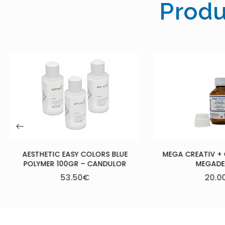
Produ
MEGA CR
S BLUE
MEGA CREATIV + GINGIVA LIQ. –
DULOR
MEGADENTAL
20.00
€