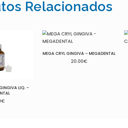
tos Relacionados
YL GINGIVA – MEGADENTAL
AESTHETIC RED POLYMER –
CANDULOR
20.00
€
61.50
€