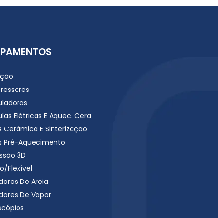
IPAMENTOS
ação
ressores
uladoras
las Elétricas E Aquec. Cera
s Cerâmica E Sinterização
s Pré-Aquecimento
ssão 3D
o/Flexível
dores De Areia
dores De Vapor
scópios