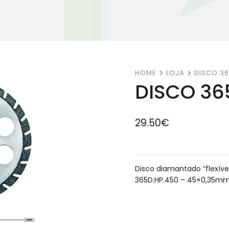
HOME
LOJA
DISCO 36
DISCO 36
29.50
€
Disco diamantado “flexíve
365D.HP.450 – 45×0,35mm