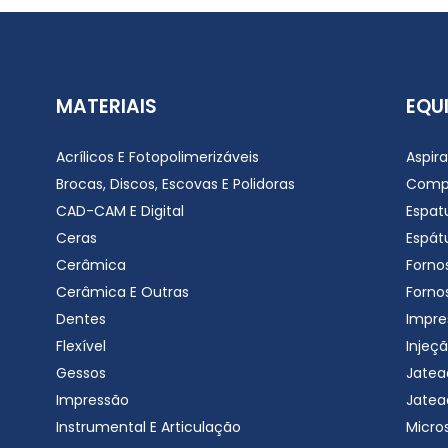
MATERIAIS
EQU
Acrílicos E Fotopolimerizáveis
Aspir
Brocas, Discos, Escovas E Polidoras
Comp
CAD-CAM E Digital
Espat
Ceras
Espátu
Cerâmica
Forno
Cerâmica E Outras
Forno
Dentes
Impre
Flexível
Injeçã
Gessos
Jatea
Impressão
Jatea
Instrumental E Articulação
Micro