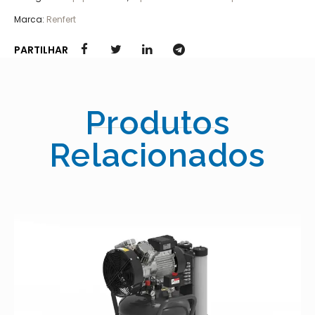
Marca:
Renfert
PARTILHAR
Produtos
Relacionados
SILENT 