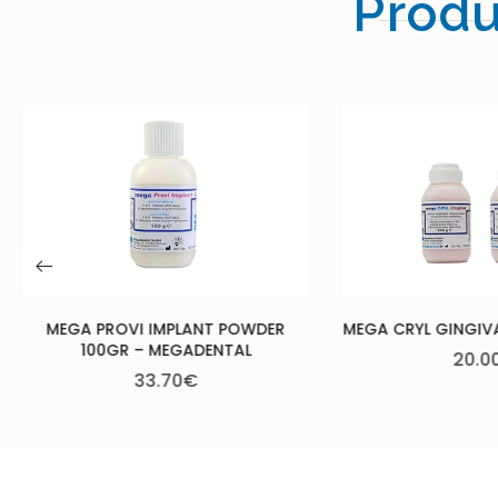
Produ
X
NT POWDER
MEGA CRYL GINGIVA – MEGADENTAL
DENTAL
20.00
€