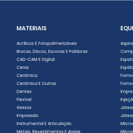
MATERIAIS
EQU
Acrílicos E Fotopolimerizáveis
Aspir
Brocas, Discos, Escovas E Polidoras
Comp
CAD-CAM E Digital
Espat
Ceras
Espátu
Cerâmica
Forno
Cerâmica E Outras
Forno
Dentes
Impre
Flexível
Injeçã
Gessos
Jatea
Impressão
Jatea
Instrumental E Articulação
Micro
Metais, Revestimentos E Areias
Micro