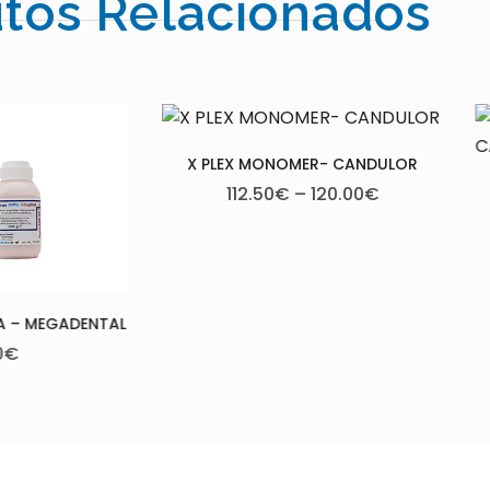
tos Relacionados
 PLEX MONOMER- CANDULOR
112.50
€
–
120.00
€
AESTHETIC BLUE POLYM
CANDULOR
79.00
€