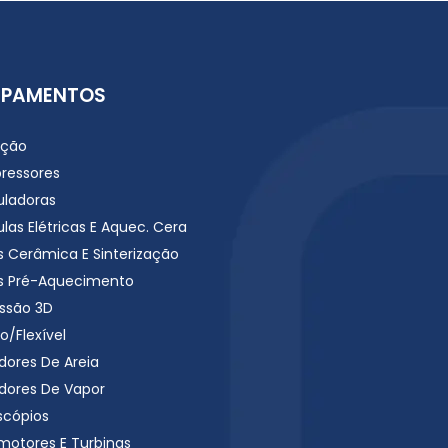
IPAMENTOS
ação
ressores
uladoras
las Elétricas E Aquec. Cera
s Cerâmica E Sinterização
s Pré-Aquecimento
ssão 3D
o/Flexível
dores De Areia
dores De Vapor
scópios
motores E Turbinas