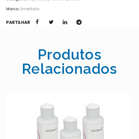
Marca:
Emeritalia
PARTILHAR
Produtos
Relacionados
X PLEX PO
1