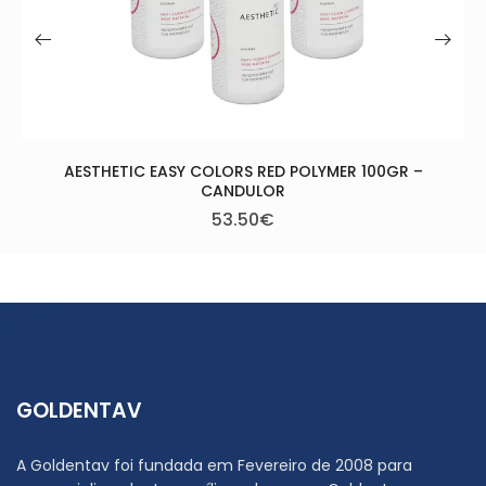
OLORS RED POLYMER 100GR –
ANDULOR
53.50
€
GOLDENTAV
A Goldentav foi fundada em Fevereiro de 2008 para