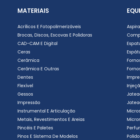
MATERIAIS
EQU
Acrílicos E Fotopolimerizáveis
Aspir
Brocas, Discos, Escovas E Polidoras
Comp
CAD-CAM E Digital
Espat
Ceras
Espátu
Cerâmica
Forno
Cerâmica E Outras
Forno
Dentes
Impre
Flexível
Injeçã
Gessos
Jatea
Impressão
Jatea
Instrumental E Articulação
Micro
Metais, Revestimentos E Areias
Micro
Pincéis E Paletes
Perfu
Pinos E Sistema De Modelos
Polido