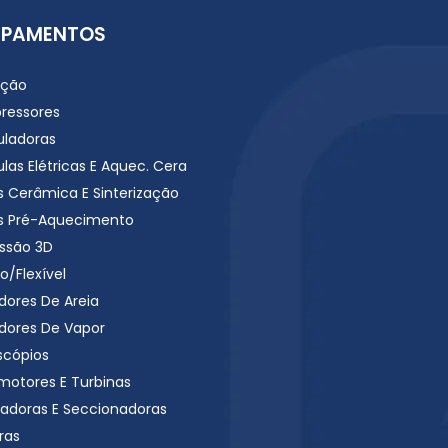
IPAMENTOS
ação
ressores
uladoras
las Elétricas E Aquec. Cera
s Cerâmica E Sinterização
s Pré-Aquecimento
ssão 3D
o/Flexível
dores De Areia
dores De Vapor
scópios
motores E Turbinas
radoras E Seccionadoras
ras