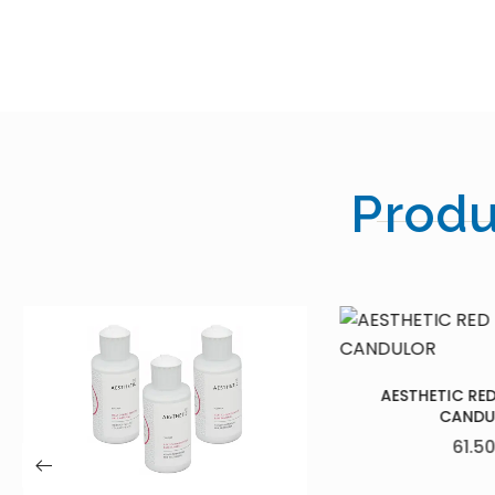
Produ
AESTHETIC RED POLYMER –
MEGA C
CANDULOR
M
61.50
€
28.0