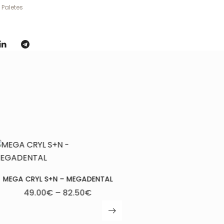
 Paletes
ACRÍLICO TERMOPOLIMERIZÁVEL 1KG
MEGA CRYL N 7K
– BMS
645.
52.00
€