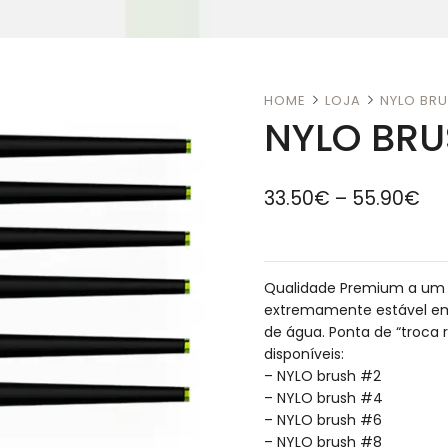
HOME
LOJA
NYLO BRU
NYLO BRU
33.50
€
–
55.90
€
Qualidade Premium a um p
extremamente estável em f
de água. Ponta de “troca 
disponíveis:
– NYLO brush #2
– NYLO brush #4
– NYLO brush #6
– NYLO brush #8