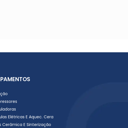
IPAMENTOS
ação
ressores
uladoras
las Elétricas E Aquec. Cera
s Cerâmica E Sinterização