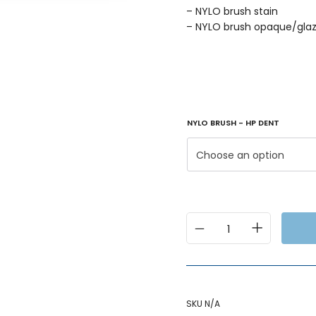
– NYLO brush stain
– NYLO brush opaque/gla
NYLO BRUSH - HP DENT
Choose an option
SKU
N/A