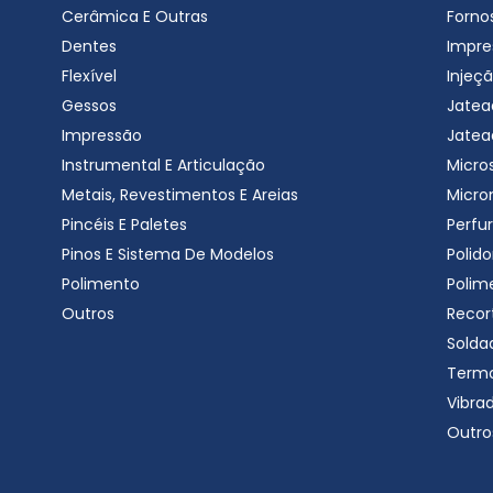
Cerâmica E Outras
Forno
Dentes
Impre
Flexível
Injeçã
Gessos
Jatea
Impressão
Jatea
Instrumental E Articulação
Micro
Metais, Revestimentos E Areias
Micro
Pincéis E Paletes
Perfu
Pinos E Sistema De Modelos
Polido
Polimento
Polim
Outros
Recor
Solda
Term
Vibra
Outro