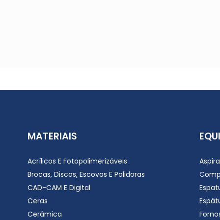
MATERIAIS
EQU
Acrílicos E Fotopolimerizáveis
Aspir
Brocas, Discos, Escovas E Polidoras
Comp
CAD-CAM E Digital
Espat
Ceras
Espátu
Cerâmica
Forno