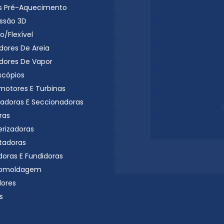
s Pré-Aquecimento
ssão 3D
o/Flexível
dores De Areia
dores De Vapor
scópios
motores E Turbinas
radoras E Seccionadoras
ras
erizadoras
tadoras
doras E Fundidoras
omoldagem
dores
s