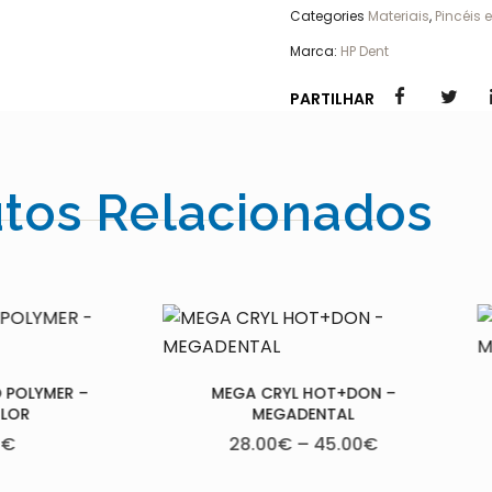
Categories
Materiais
,
Pincéis e
Marca:
HP Dent
PARTILHAR
tos Relacionados
RYL HOT+DON –
MEGA CRYL S+N – MEGADENTAL
EGADENTAL
49.00
€
–
82.50
€
0
€
–
45.00
€