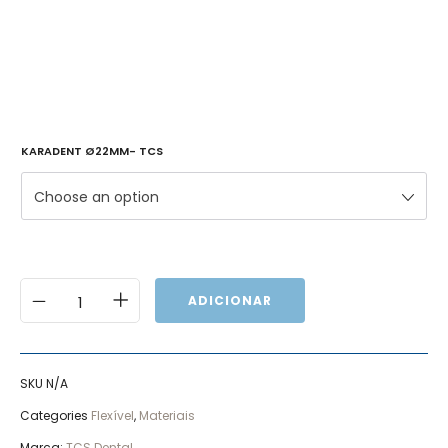
KARADENT Ø22MM- TCS
Choose an option
ADICIONAR
SKU
N/A
Categories
Flexível
,
Materiais
Marca:
TCS Dental