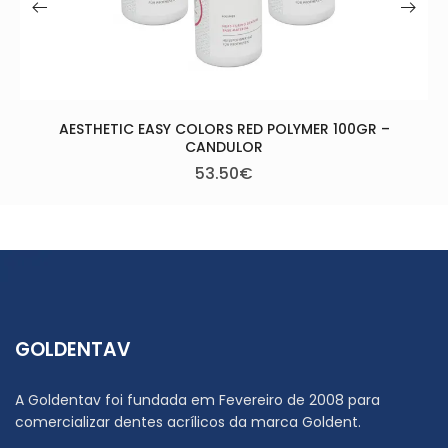
OLYMER 100GR –
GOLDENTAV
A Goldentav foi fundada em Fevereiro de 2008 para
comercializar dentes acrílicos da marca Goldent.