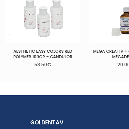
X PLEX POL
12
MEGA CREATIV + GINGIVA LIQ. –
MEGADENTAL
20.00
€
GOLDENTAV