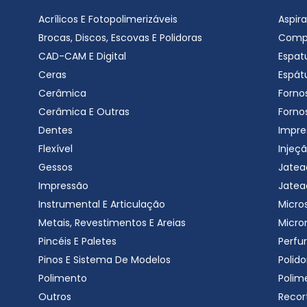
Acrílicos E Fotopolimerizáveis
Aspir
Brocas, Discos, Escovas E Polidoras
Comp
CAD-CAM E Digital
Espat
Ceras
Espátu
Cerâmica
Forno
Cerâmica E Outras
Forno
Dentes
Impre
Flexível
Injeçã
Gessos
Jatea
Impressão
Jatea
Instrumental E Articulação
Micro
Metais, Revestimentos E Areias
Micro
Pincéis E Paletes
Perfu
Pinos E Sistema De Modelos
Polido
Polimento
Polim
Outros
Recor