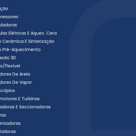
ação
ressores
uladoras
las Elétricas E Aquec. Cera
s Cerâmica E Sinterização
s Pré-Aquecimento
ssão 3D
o/Flexível
dores De Areia
dores De Vapor
scópios
motores E Turbinas
radoras E Seccionadoras
ras
erizadoras
tadoras