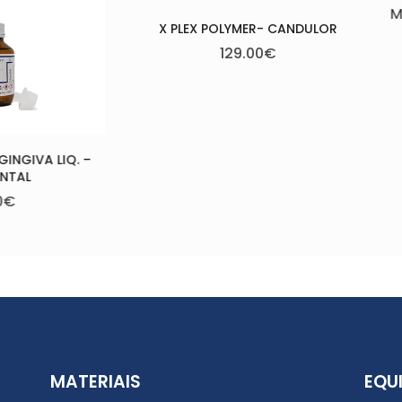
YMER- CANDULOR
9.00
€
MEGA CRYL S+N – MEGADENTAL
49.00
€
–
82.50
€
MATERIAIS
EQU