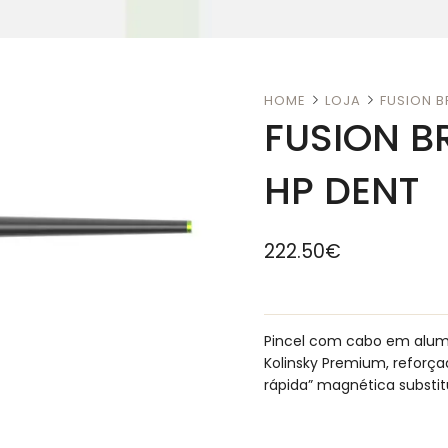
HOME
LOJA
FUSION BR
FUSION BR
HP DENT
222.50
€
Pincel com cabo em alum
Kolinsky Premium, reforça
rápida” magnética substituí