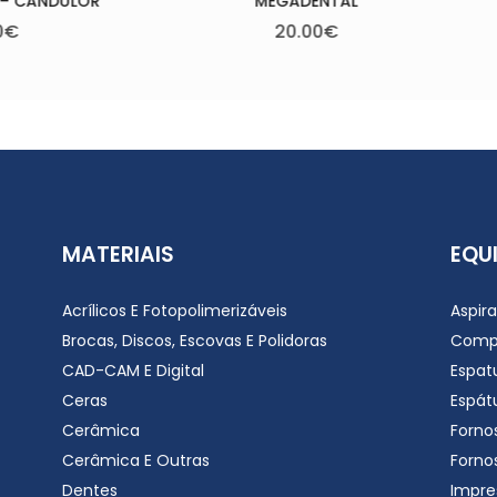
MEGADENTAL
20.00
€
MATERIAIS
EQU
Acrílicos E Fotopolimerizáveis
Aspir
Brocas, Discos, Escovas E Polidoras
Comp
CAD-CAM E Digital
Espat
Ceras
Espátu
Cerâmica
Forno
Cerâmica E Outras
Forno
Dentes
Impre