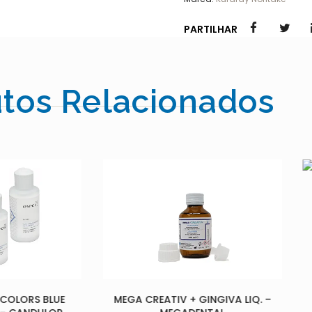
PARTILHAR
tos Relacionados
X PLEX POLYMER- CANDULOR
129.00
€
ATIV + GINGIVA LIQ. –