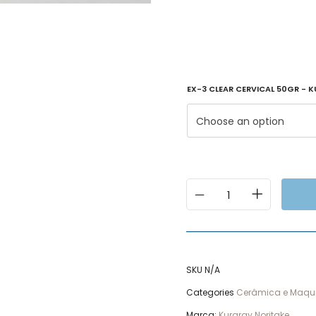
EX-3 CLEAR CERVICAL 50GR - 
Choose an option
SKU
N/A
Categories
Cerâmica e Maq
Marca:
Kuraray Noritake