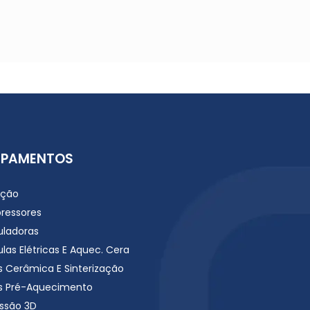
IPAMENTOS
ação
ressores
uladoras
las Elétricas E Aquec. Cera
s Cerâmica E Sinterização
s Pré-Aquecimento
ssão 3D