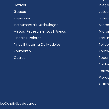
Flexível
Injeçã
Gessos
Jatea
Impressão
Jatea
Instrumental E Articulação
Micro
Metais, Revestimentos E Areias
Micro
Pincéis E Paletes
Perfu
Pinos E Sistema De Modelos
Polido
Polimento
Polim
Outros
Recor
Solda
Term
Vibra
Outro
ões
Condições de Venda