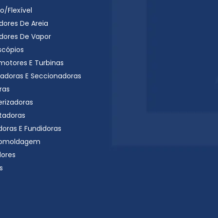
o/Flexível
dores De Areia
dores De Vapor
scópios
motores E Turbinas
radoras E Seccionadoras
ras
erizadoras
tadoras
doras E Fundidoras
omoldagem
dores
s