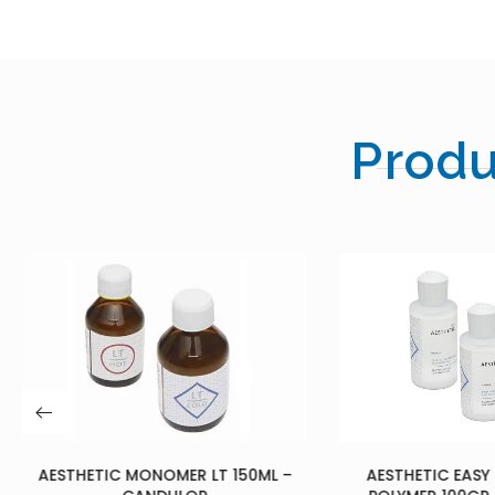
Produ
0ML –
AESTHETIC EASY COLORS BLUE
MEGA CRE