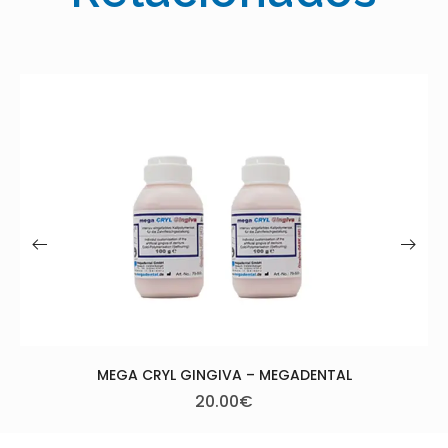
X PLEX MONOMER- CAN
112.50
€
–
120.00
EGADENTAL