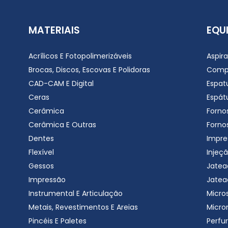
MATERIAIS
EQU
Acrílicos E Fotopolimerizáveis
Aspir
Brocas, Discos, Escovas E Polidoras
Comp
CAD-CAM E Digital
Espat
Ceras
Espátu
Cerâmica
Forno
Cerâmica E Outras
Forno
Dentes
Impre
Flexível
Injeçã
Gessos
Jatea
Impressão
Jatea
Instrumental E Articulação
Micro
Metais, Revestimentos E Areias
Micro
Pincéis E Paletes
Perfu