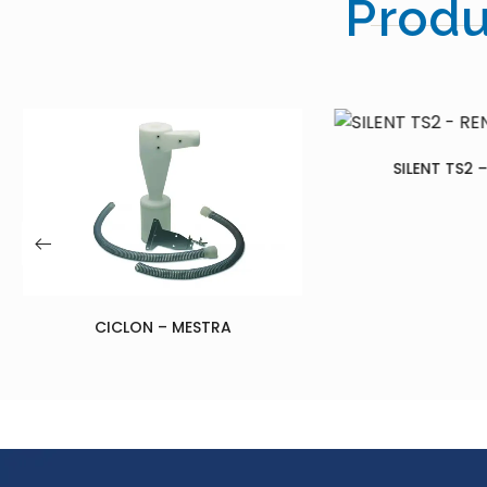
Produ
SILENT TS2 – RENFERT
LABÒ 3 DS
95