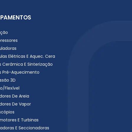
IPAMENTOS
ação
ressores
uladoras
las Elétricas E Aquec. Cera
s Cerâmica E Sinterização
s Pré-Aquecimento
ssão 3D
o/Flexível
dores De Areia
dores De Vapor
scópios
motores E Turbinas
radoras E Seccionadoras