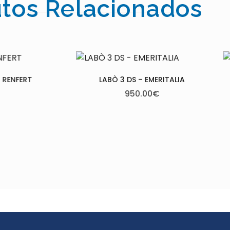
tos Relacionados
 – EMERITALIA
LABÒ BRUSHLESS – EMERITALIA
0.00
€
1,495.00
€