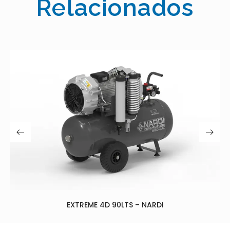
Relacionados
EXTREME 2
4D 90LTS – NARDI