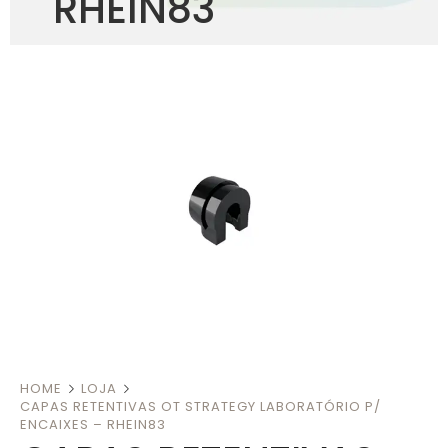
RHEIN83
HOME
LOJA
CAPAS RETENTIVAS OT STRATEGY LABORATÓRIO P/
ENCAIXES – RHEIN83