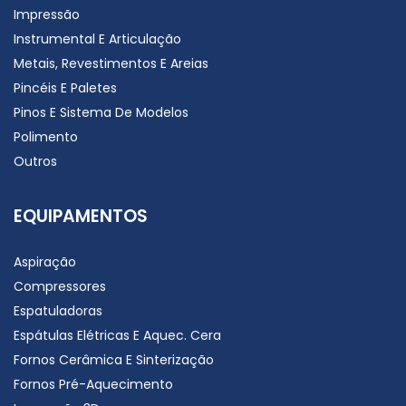
AL/VD – ASTRA
385.00
€