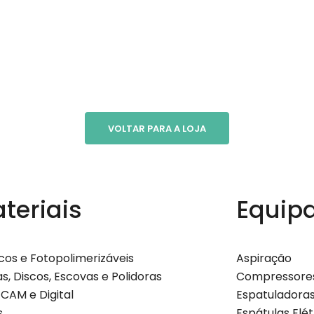
VOLTAR PARA A LOJA
teriais
Equip
icos e Fotopolimerizáveis
Aspiração
s, Discos, Escovas e Polidoras
Compressore
CAM e Digital
Espatuladora
s
Espátulas Elé