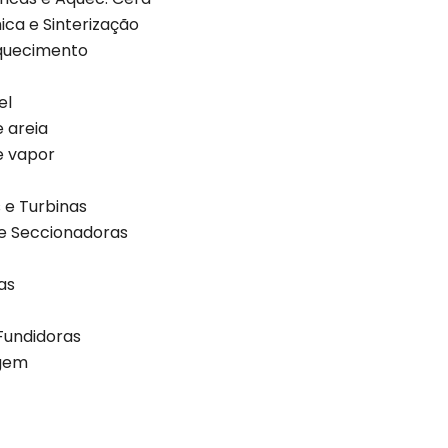
ca e Sinterização
quecimento
el
 areia
e vapor
 e Turbinas
e Seccionadoras
as
Fundidoras
gem