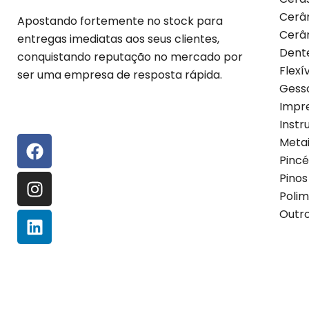
Cerâ
Apostando fortemente no stock para
Cerâ
entregas imediatas aos seus clientes,
Dent
conquistando reputação no mercado por
Flexí
ser uma empresa de resposta rápida.
Gess
Impr
Instr
Metai
Pincé
Pinos
Poli
Outr