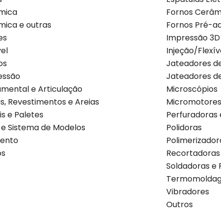
mica
Fornos Cerâmi
mica e outras
Fornos Pré-a
es
Impressão 3D
vel
Injeção/Flexív
os
Jateadores de
essão
Jateadores d
umental e Articulação
Microscópios
s, Revestimentos e Areias
Micromotores
is e Paletes
Perfuradoras 
 e Sistema de Modelos
Polidoras
mento
Polimerizador
os
Recortadoras
Soldadoras e 
Termomolda
Vibradores
Outros